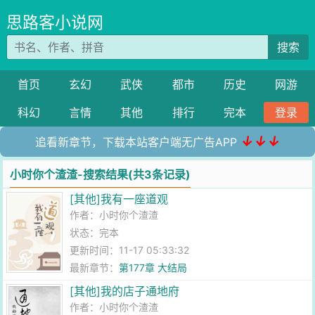
思路客小说网
搜索
首页
玄幻
武侠
都市
历史
网游
科幻
言情
其他
排行
完本
登录
↓↓↓
追看新章节，下载本站客户端无广告APP
小时你个渣渣-搜索结果(共3条记录)
[其他]我有一座道观
作者：
小时你个渣渣
状态：完本
更新时间：11-17 05:33:32
最新章节：
第177章 大结局
[其他]我的店子通地府
作者：
小时你个渣渣