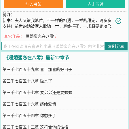
加入书架
点击阅读
简介：
新书：夫人又策我篡位，不一样的相遇，一样的甜宠，请多多
支持！前世的她被家人欺骗一世，最终枉死，一场原要她魂飞
魄散，灰飞烟灭的法事，阴差阳错带她来到了七十年代末。前世有多
其它作品：
军婚蜜恋在八零
/
愤恨，今生就有多绝望，直到遇上他，原来，两世的苦难只为换他今
生的宠爱。凭着记忆外挂，开连锁饭店，建日化厂，接手百年酒窖，
复制分享
一手创办全国最大的私营企业——澄氏！宋澄毅一脸委屈：“媳妇儿，
你这么厉害，外面都在传，说我是个吃软饭的！”某柠骄傲的小手一
《暖婚蜜恋在八零》最新12章节
挥：“她们那是羡慕嫉妒恨，咱不搭理，走自己的路，让别人无路可走
去！”他一路建设国家功绩不断，她替他尽责尽孝发家致富。对工作目
第三千七百五十九章 喜上加喜的好日子
不斜视坚持原则，对妻子心无旁骛情比金坚，这样的好男人，来一打
也不嫌多！穿越千山万水，跨越时间空间，只为与你一世刻骨铭心！
第三千七百五十八章 破水了
您要是觉得《
暖婚蜜恋在八零
》还不错的话请不要忘记向您QQ群和微
博微信里的朋友推荐哦！
第三千七百五十七章 要弟弟还是要妹妹
第三千七百五十六章 嫁给爱情
第三千七百五十四章 你想多了
第三千七百五十三章 这符合他的性格