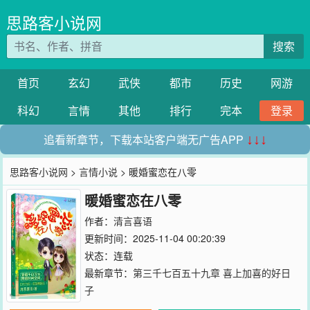
思路客小说网
搜索
首页
玄幻
武侠
都市
历史
网游
科幻
言情
其他
排行
完本
登录
追看新章节，下载本站客户端无广告APP
↓↓↓
思路客小说网
>
言情小说
> 暖婚蜜恋在八零
暖婚蜜恋在八零
作者：
清言喜语
更新时间：2025-11-04 00:20:39
状态：连载
最新章节：
第三千七百五十九章 喜上加喜的好日
子