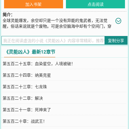
加入书架
点击阅读
简介：
全球灵能爆发，余空却只是一个没有异能的鬼武者，无法觉
醒，俗话来说就是个废物。可是余空脑海中却有个空间门，穿
梭过去和未来，现实与梦幻，打爆诸天，人族无敌！！
您要是觉得《
灵能凶人
》还不错的话请不要忘记向您QQ群和微博微信
复制分享
里的朋友推荐哦！
《灵能凶人》最新12章节
第五百二十五章：血染星空，人境被破！
第五百二十四章：纳美克星
第五百二十三章：七龙珠
第五百二十二章：解决
第五百二十一章：死神来了
第五百二十章：战武王！