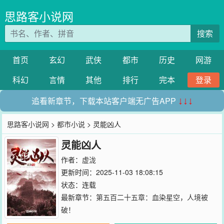
思路客小说网
搜索
首页
玄幻
武侠
都市
历史
网游
科幻
言情
其他
排行
完本
登录
追看新章节，下载本站客户端无广告APP
↓↓↓
思路客小说网
>
都市小说
> 灵能凶人
灵能凶人
作者：
虚泷
更新时间：2025-11-03 18:08:15
状态：连载
最新章节：
第五百二十五章：血染星空，人境被
破！