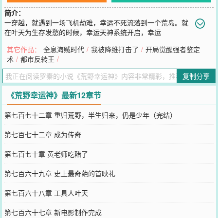
简介：
一穿越，就遇到一场飞机劫难，幸运不死流落到一个荒岛。就
在叶天为生存发愁的时候，幸运天神系统开启，幸运
+99999！顿时叶天牛逼了，带着两美荒岛求生，在常人无法生存的荒
其它作品：
全息海贼时代
/
我被降维打击了
/
开局觉醒强者鉴定
野，叶天却是要风得风，要雨得雨。一个集才华、美貌、牛逼、装
术
/
都市反转王
/
逼、还有点污的主播进入了无数人的视野....走上了一条前所未有的直
播之神道路。
复制分享
您要是觉得《
荒野幸运神
》还不错的话请不要忘记向您QQ群和微博微
信里的朋友推荐哦！
《荒野幸运神》最新12章节
第七百七十二章 重归荒野，半生归来，仍是少年（完结）
第七百七十二章 成为传奇
第七百七十章 黄老师吃醋了
第七百六十九章 史上最奇葩的首映礼
第七百六十八章 工具人叶天
第七百六十七章 新电影制作完成