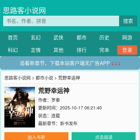
思路客小说网
搜索
首页
玄幻
武侠
都市
历史
网游
科幻
言情
其他
排行
完本
登录
追看新章节，下载本站客户端无广告APP
↓↓↓
思路客小说网
>
都市小说
> 荒野幸运神
荒野幸运神
作者：
罗秦
更新时间：2025-10-17 06:21:40
状态：连载
最新章节：
新书发布
加入书架
点击阅读