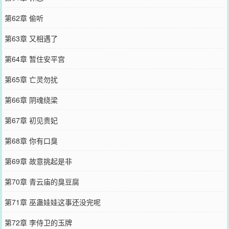
第62章 偷听
第63章 又相遇了
第64章 暂住安平宫
第65章 亡灵勿扰
第66章 阴魂绕梁
第67章 初见贵妃
第68章 你有口臭
第69章 故意挑起是非
第70章 青云庙的臭豆腐
第71章 巫蛊娃娃这事还没完呢
第72章 李侍卫的玉牌