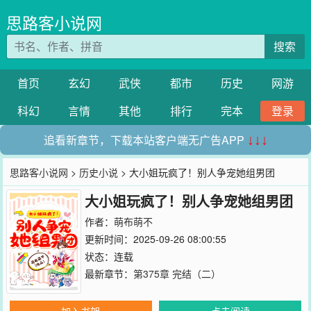
思路客小说网
搜索
首页
玄幻
武侠
都市
历史
网游
科幻
言情
其他
排行
完本
登录
追看新章节，下载本站客户端无广告APP
↓↓↓
思路客小说网
>
历史小说
> 大小姐玩疯了！别人争宠她组男团
大小姐玩疯了！别人争宠她组男团
作者：
萌布萌不
更新时间：2025-09-26 08:00:55
状态：连载
最新章节：
第375章 完结（二）
加入书架
点击阅读