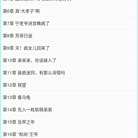
第6章 真“大孝子”啊
第7章 宁老爷进宫瞧病了
第8章 芳菲已逝
第9章 天！疯女儿回来了
第10章 来来来，你该嫁人了
第11章 装疯迷窍，有那么深情吗
第12章 探望
第13章 看乌龟
第14章 先入一枚软萌弟弟
第15章 及笄之年
第16章 “和尚”王爷