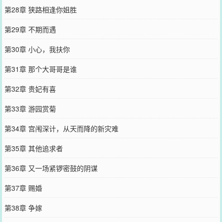
第28章 狭路相逢你姐胜
第29章 不期而遇
第30章 小心，我扶你
第31章 那个大哥哥是谁
第32章 贵妃有喜
第33章 游园赏菊
第34章 宫闱深计，从天而降的新灾难
第35章 其他追求者
第36章 又一场紧锣密鼓的阴谋
第37章 赐婚
第38章 争嫁