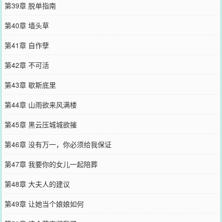
第39章 脱单指南
第40章 墙头草
第41章 自作孽
第42章 不可活
第43章 歇斯底里
第44章 山雨欲来风满楼
第45章 黑云压城城欲摧
第46章 没有万一，你必须给我保证
第47章 我要你的女儿一起陪葬
第48章 大夫人的建议
第49章 让她当个娘娘如何