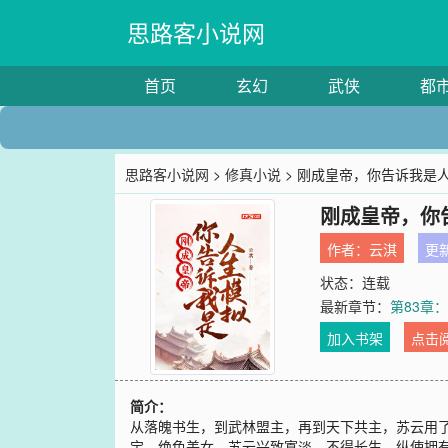
思路客小说网
首页
玄幻
武侠
都
思路客小说网
>
修真小说
> 刚成皇帝，你告诉我是
刚成皇帝，你
作者：
云淇
更新
状态：连载
最新章节：
第83章
加入书架
点击
简介：
从落魄书生，到武林盟主，再到天下共主，苏云用
宝，绝色美女。苏云兴致寡淡。不得长生，纵使拥有