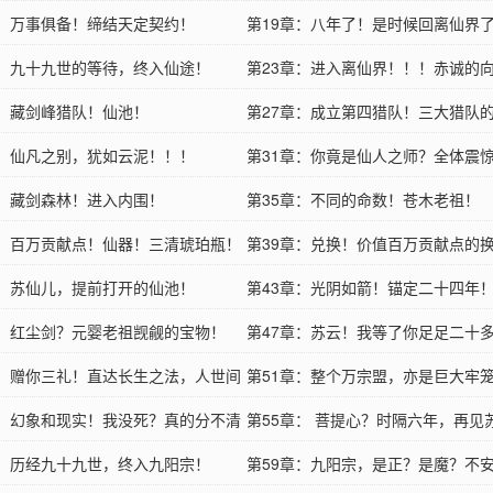
章：万事俱备！缔结天定契约！
第19章：八年了！是时候回离仙界
章：九十九世的等待，终入仙途！
第23章：进入离仙界！！！赤诚的
章：藏剑峰猎队！仙池！
第27章：成立第四猎队！三大猎队
章：仙凡之别，犹如云泥！！！
第31章：你竟是仙人之师？全体震
章：藏剑森林！进入内围！
第35章：不同的命数！苍木老祖！
章：百万贡献点！仙器！三清琥珀瓶！
第39章：兑换！价值百万贡献点的
章：苏仙儿，提前打开的仙池！
第43章：光阴如箭！锚定二十四年
章：红尘剑？元婴老祖觊觎的宝物！
第47章：苏云！我等了你足足二十
章：赠你三礼！直达长生之法，人世间
第51章：整个万宗盟，亦是巨大牢
章：幻象和现实！我没死？真的分不清
第55章： 菩提心？时隔六年，再见
章：历经九十九世，终入九阳宗！
第59章：九阳宗，是正？是魔？不