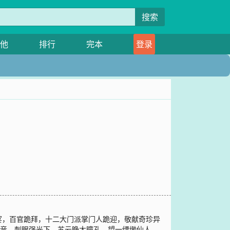
搜索
他
排行
完本
登录
宴，百官跪拜，十二大门派掌门人跪迎，敬献奇珍异
之音。刺眼强光下，苏云睁大瞳孔，望一缥缈仙人，