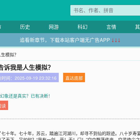
市
历史
网游
科幻
言情
其
追看新章节，下载本站客户端无广告APP
↓↓↓
人生模拟？
告诉我是人生模拟？
时间：2025-09-19 23:32:16
直达底部
：幻象还是真实？已有决断！
阅读
了七十年。七十年，苏云，踏遍江河湖川，却寻不到仙的踪迹。八十岁寿
了天下，又如何？“我有一剑，开！天！门！”空中飘荡传来，空灵绝尘