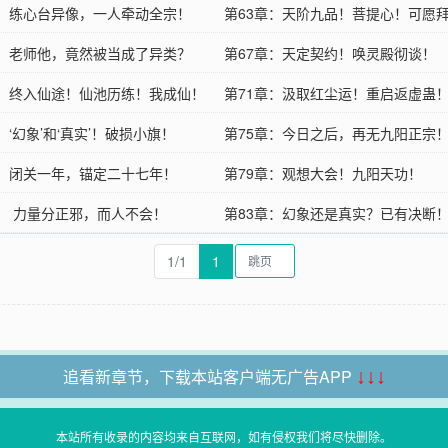
章：练心台异像，一人牵动全宗！
第63章：天阶九品！菩提心！可愿
章：老师他，竟然被当成了异类？
第67章：天定契约！唤灵殿彻谈！
章：终入仙途！仙池历练！我成仙！
第71章：汲取红尘运！重启返虚蛊
：‘幻象’和‘真实’！破损小旗！
第75章：今日之后，再无九阳正宗
章：闭关一年，锚定二十七年！
第79章：观想大会！九阳天功！
章： 力量分正邪，而人不会！
第83章：幻象还是真实？已有决断
1/1
1
追看新章节，下载本站客户端无广告APP
↓↓↓
本站所有收录的内容均来自互联网，如有侵权我们将尽快删除。