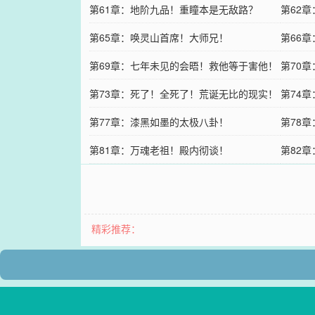
第61章：地阶九品！重瞳本是无敌路？
第62
第65章：唤灵山首席！大师兄！
第66
第69章：七年未见的会晤！救他等于害他！
第70
第73章：死了！全死了！荒诞无比的现实！
第74章
第77章：漆黑如墨的太极八卦！
第78
第81章：万魂老祖！殿内彻谈！
第82
精彩推荐：