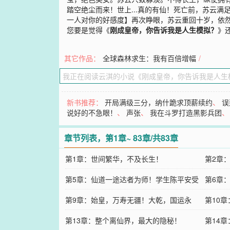
踏空绝尘而来！世上...真的有仙！死亡前，苏云
一人对你的好感度】再次睁眼，苏云重回十岁，依然是
您要是觉得《
刚成皇帝，你告诉我是人生模拟？
》
其它作品：
全球森林求生：我有百倍增幅
/
新书推荐：
开局满级三分，纳什跪求顶薪续约
、
误
说好的不急眼！
、
声张
、
我在斗罗打造黑影兵团
章节列表，第1章~ 83章/共83章
第1章：世间繁华，不及长生！
第2章
第5章：仙道一途达者为师！学生陈平安受
第6章
教
第9章：始皇，万寿无疆！大乾，国运永
第10
昌！
第13章：整个离仙界，最大的隐秘！
第14