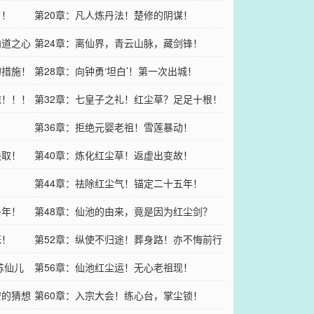
了！
第20章：凡人炼丹法！楚修的阴谋！
向道之心
第24章：离仙界，青云山脉，藏剑锋！
的措施！
第28章：向钟勇‘坦白’！第一次出城！
惊！！！
第32章：七皇子之礼！红尘草？足足十根！
第36章：拒绝元婴老祖！雪莲暴动！
换取！
第40章：炼化红尘草！返虚出变故！
！
第44章：祛除红尘气！锚定二十五年！
多年！
第48章：仙池的由来，竟是因为红尘剑？
笼！
第52章：纵使不归途！葬身路！亦不悔前行
苏仙儿
第56章：仙池红尘运！无心老祖现！
安的猜想
第60章：入宗大会！练心台，掌尘锁！