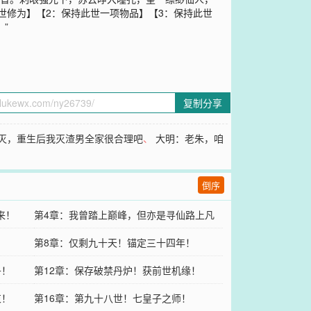
世修为】【2：保持此世一项物品】【3：保持此世
”
复制分享
灭，重生后我灭渣男全家很合理吧
、
大明：老朱，咱
倒序
来！
第4章：我曾踏上巅峰，但亦是寻仙路上凡
人
第8章：仅剩九十天！锚定三十四年！
丹！
第12章：保存破禁丹炉！获前世机缘！
束！
第16章：第九十八世！七皇子之师！