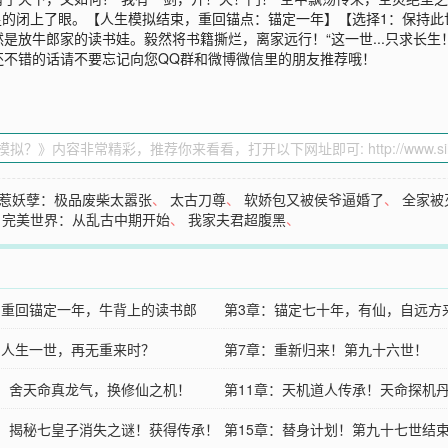
满足的闭上了眼。【人生模拟结束，重回锚点：锚定一年】【选择1：保持此
放牛郎家的读书娃。毅然将书籍撕烂，离家远行！“这一世...只求长生！
还不错的话请不要忘记向您QQ群和微博微信里的朋友推荐哦！
惹妖孽：极品废柴太嚣张
、
太古刀尊
、
软娇包又被侯爷逼婚了
、
全家被
、
完美世界：从乱古中期开始
、
我家夫君超腹黑
、
：重回锚定一年，牛背上的读书郎
第3章：锚定七十年，有仙，自远方
：人生一世，再无重来时？
第7章：重新归来！第九十六世！
章：舍天命真龙气，换修仙之机！
第11章：天机道人传承！天命探机
章：揭秘七皇子消失之谜！获得传承！
第15章：替身计划！第九十七世结