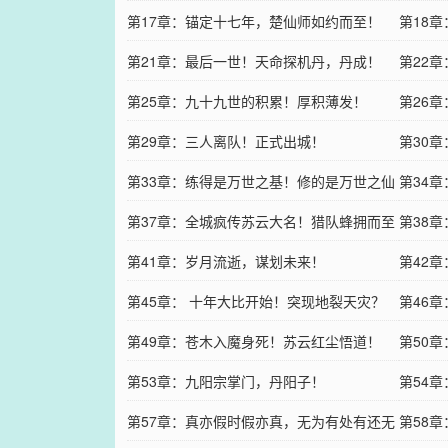
第17章：锚定十七年，楚仙师如约而至！
第18
第21章：最后一世！天命探机丹，丹成！
第22
第25章：九十九世的积累！厚积薄发！
第26
第29章：三人离队！正式出城！
第30
第33章：练得是万世之基！修的是万世之仙
第34
第37章：全城疯传苏云大名！猎队蜂拥而至
第38
第41章：岁月流逝，谋划未来！
第42
第45章： 十年大比开始！突现地裂天灾？
第46
第49章：苍木入魔身死！苏云红尘悟道！
第50
第53章：九阳宗掌门，丹阳子！
第54
第57章：真亦假时假亦真，无为有处有还无
第58