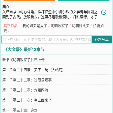
简介：
久经商战中勾心斗角，推杯把盏中尔虞尔诈的文学青年陈凯之
回到了古代。放眼看去，这里尽是歌楼酒坊，灯红酒绿，才子
佳人，春宵一刻千金散。好吧，暂时这些和陈凯之没关系。寒门少年
其它作品：
我的姐夫是太子
/
明朝败家子
/
明朝好丈夫
/
娇妻如
一枚，身份尴尬。且看这寒门少年如何一路逆袭，成就大文豪的精彩
云
/
之路。
您要是觉得《
大文豪
》还不错的话请不要忘记向您QQ群和微博微信里
复制分享
的朋友推荐哦！
《大文豪》最新12章节
新书《明朝败家子》已上传
第一千零三十四章：天下一统（大结局）
第一千零三十三章：过眼云烟事
第一千零三十二章：宾服四海
第一千零三十一章：皇上回来了
第一千零三十章：迎驾