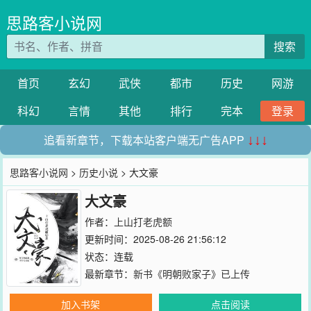
思路客小说网
搜索
首页
玄幻
武侠
都市
历史
网游
科幻
言情
其他
排行
完本
登录
追看新章节，下载本站客户端无广告APP
↓↓↓
思路客小说网
>
历史小说
> 大文豪
大文豪
作者：
上山打老虎额
更新时间：2025-08-26 21:56:12
状态：连载
最新章节：
新书《明朝败家子》已上传
加入书架
点击阅读