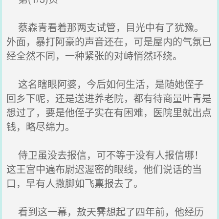
蔡森青看着那两支试管，目光中有了犹豫。
外面，暴打阿豪的声音还在，可是屋内的气氛已
经全然不同，一种紧张的对峙悄然环绕。
这名瞎眼阿婆，今后如何生活，是随她侄子
回乡下呢，还是送进养老院，都有待商量叶青是
想过了，要是他侄子实在有困难，医院里就出点
钱，略尽绵力。
侍卫虽没去报信，可不等于没有人报信哪！
这王宫中遍布尉迟渥密的眼线，他们说话的当
口，早有人撒脚如飞禀报去了。
看到这一幕，敖天霁想起了四年前，他经历