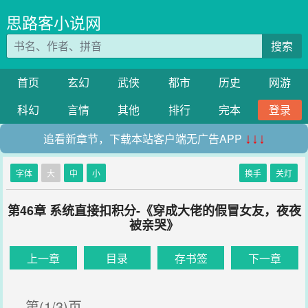
思路客小说网
搜索
首页
玄幻
武侠
都市
历史
网游
科幻
言情
其他
排行
完本
登录
追看新章节，下载本站客户端无广告APP
↓↓↓
字体
大
中
小
换手
关灯
第46章 系统直接扣积分-《穿成大佬的假冒女友，夜夜
被亲哭》
上一章
目录
存书签
下一章
第(1/3)页