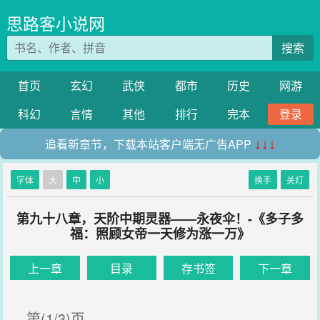
思路客小说网
搜索
首页
玄幻
武侠
都市
历史
网游
科幻
言情
其他
排行
完本
登录
追看新章节，下载本站客户端无广告APP
↓↓↓
字体
大
中
小
换手
关灯
第九十八章，天阶中期灵器——永夜伞！-《多子多
福：照顾女帝一天修为涨一万》
上一章
目录
存书签
下一章
第(1/3)页