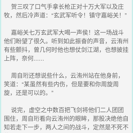
贺三叹了口气手拿长枪正对十万大军以及庄
牧，然后冷声道：“玄武军听令！镇守嘉峪关！”
嘉峪关七万玄武军大喝一声侯！这一场战斗
他们盼望了很久。听到如此振奋的声音，云洧州
有些颤抖，曾几何时他也想仗剑江湖，也想披挂
上阵，奈何......
周自珩还想说些什么，云洧州站在他身前，
笑道：“某虽然有些内伤，但是要和你周旋周
旋，还是可以的。”
说完，虚空之中数百把飞剑将他们二人团团
围住，周自珩看向云洧州的眼眸，那股决绝他自
知若走下一步，两人之间的战斗，定然是不死不