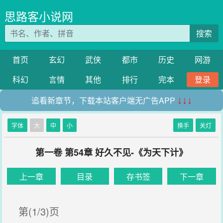
思路客小说网
搜索
首页
玄幻
武侠
都市
历史
网游
科幻
言情
其他
排行
完本
登录
追看新章节，下载本站客户端无广告APP
↓↓↓
字体
大
中
小
换手
关灯
第一卷 第54章 好久不见-《为天下计》
上一章
目录
存书签
下一章
第(1/3)页