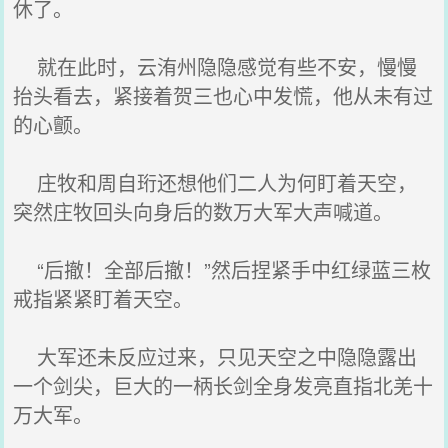
休了。
就在此时，云洧州隐隐感觉有些不安，慢慢
抬头看去，紧接着贺三也心中发慌，他从未有过
的心颤。
庄牧和周自珩还想他们二人为何盯着天空，
突然庄牧回头向身后的数万大军大声喊道。
“后撤！全部后撤！”然后捏紧手中红绿蓝三枚
戒指紧紧盯着天空。
大军还未反应过来，只见天空之中隐隐露出
一个剑尖，巨大的一柄长剑全身发亮直指北羌十
万大军。