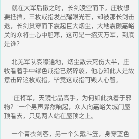
就在大军后撤之时，长剑凌空而下，庄牧想
要抵挡，三枚戒指发出耀眼光芒，却被那长剑击
退，长剑贯穿而下震起巨大烟尘，大地震颤嘉峪
关的众将士心中胆寒，这可是一招灭万军，到底
是谁？
北羌军队哀嚎遍地，烟尘散去死伤大半，庄
牧看着手中绿色戒指已然碎裂，他心知此人是故
意击碎这枚戒指，毕竟这戒指可毁人心智。
“庄将军，天镜七品高手，为何如此执着于邪
物？”一个男声骤然响起，众人向嘉峪关城门屋
顶看去，只见两人站在屋顶之上。
一个青衣剑客，另一个头戴斗笠，身穿蓝色