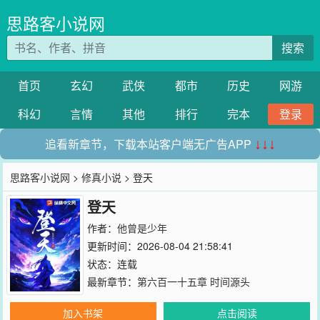
思路客小说网
搜索
首页
玄幻
武侠
都市
历史
网游
科幻
言情
其他
排行
完本
登录
追看新章节，下载本站客户端无广告APP
↓↓↓
思路客小说网
>
修真小说
> 登天
登天
作者：
他曾是少年
更新时间：2026-08-04 21:58:41
状态：连载
最新章节：
第六百一十五章 时间源头
加入书架
点击阅读