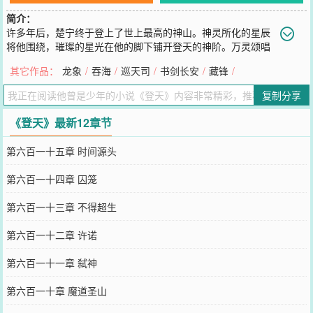
简介：
许多年后，楚宁终于登上了世上最高的神山。神灵所化的星辰
将他围绕，璀璨的星光在他的脚下铺开登天的神阶。万灵颂唱
着赞歌，至高天张开了怀抱。四方天下，万物生灵，都在迎接新神的
其它作品：
龙象
/
吞海
/
巡天司
/
书剑长安
/
藏锋
/
到来。但楚宁却抬起脚，踏碎了脚下的神阶。于是天星尽颤，鬼神夜
嚎。他拔刀，他跃起，他怒吼，他说道。“天星尽摇时，万世太平
复制分享
日！”
您要是觉得《
登天
》还不错的话请不要忘记向您QQ群和微博微信里的
《登天》最新12章节
朋友推荐哦！
第六百一十五章 时间源头
第六百一十四章 囚笼
第六百一十三章 不得超生
第六百一十二章 许诺
第六百一十一章 弑神
第六百一十章 魔道圣山