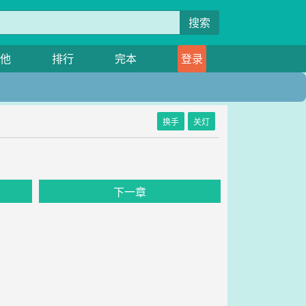
搜索
他
排行
完本
登录
换手
关灯
下一章