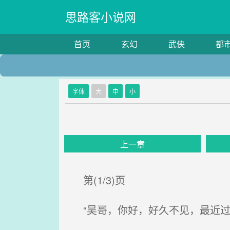
思路客小说网
首页
玄幻
武侠
都
字体
大
中
小
上一章
第(1/3)页
“吴哥，你好，好久不见，最近过