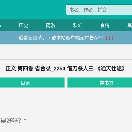
市
历史
网游
科幻
言情
其
追看新章节，下载本站客户端无广告APP
↓↓↓
正文 第四卷 省台录_2254 借刀杀人三-《通天仕途》
目录
存书签
得好吗？”