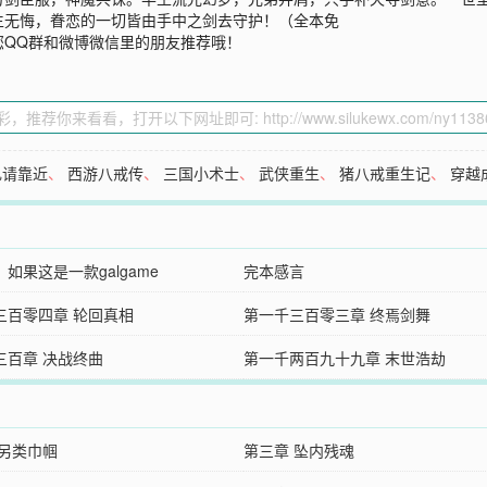
生无悔，眷恋的一切皆由手中之剑去守护！（全本免
您QQ群和微博微信里的朋友推荐哦！
礼请靠近
、
西游八戒传
、
三国小术士
、
武侠重生
、
猪八戒重生记
、
穿越
如果这是一款galgame
完本感言
三百零四章 轮回真相
第一千三百零三章 终焉剑舞
三百章 决战终曲
第一千两百九十九章 末世浩劫
 另类巾帼
第三章 坠内残魂