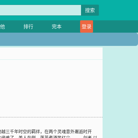
搜索
他
排行
完本
登录
跨越三千年时空的羁绊，在两个灵魂意外邂逅时开
缘难了，美人在侧，落英煮酒笑红尘。……剑者,以