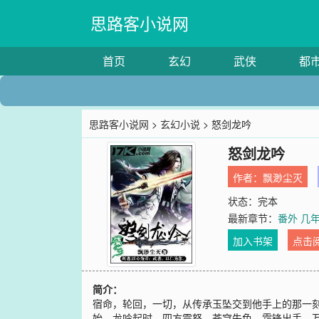
思路客小说网
首页
玄幻
武侠
都
思路客小说网
>
玄幻小说
> 怒剑龙吟
怒剑龙吟
作者：
飘渺尘灭
状态：完本
最新章节：
番外 几
加入书架
点击
简介：
宿命，轮回，一切，从传承玉坠交到他手上的那一
始。龙吟起时，四方震怒，苍穹失色。霜锋出手，