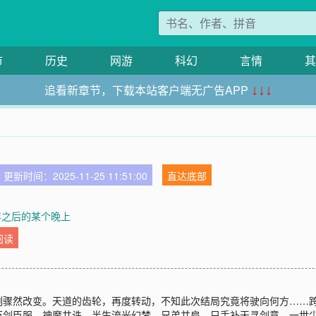
市
历史
网游
科幻
言情
其
追看新章节，下载本站客户端无广告APP
↓↓↓
更新时间：2025-11-25 11:51:00
直达底部
年之后的某个晚上
阅读
刻骤然改变。天道的齿轮，再度转动，不知此次结局究竟将驶向何方……
万剑臣服，神魔共诛。半生流光幻梦，兄弟并肩，只手补天寻剑意。一世尘