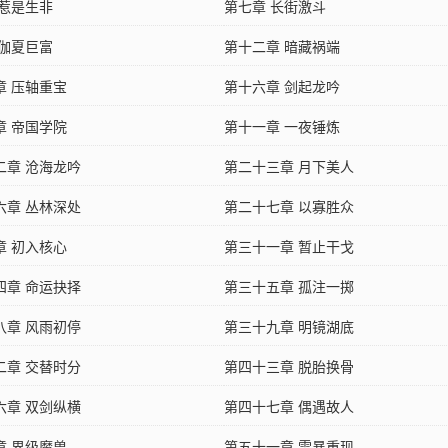
 惹是生非
第七章 长街激斗
 伽夏巨富
第十二章 暗藏祸端
章 压轴重宝
第十六章 剑起龙吟
章 帝国学院
第十一章 一夜锤炼
二章 沧海龙吟
第二十三章 月下美人
六章 丛林深处
第二十七章 以寡胜众
章 初入核心
第三十一章 暂止干戈
四章 命运抉择
第三十五章 孤注一掷
八章 风雨初停
第三十九章 明镜湖底
二章 交替时分
第四十三章 脱胎换骨
六章 双剑纵横
第四十七章 偶遇故人
章 界级魔兽
第五十一章 雪暴重现