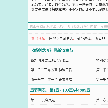
心为刃；武者，以仁为念。不求一世无憾，只望此
您要是觉得《
怒剑龙吟
》还不错的话请不要忘记向
新书推荐：
网游之三国神话
、
仙骨淬体
、
将军非
《怒剑龙吟》最新12章节
番外 几年之后的某个晚上
特别篇：
第一千三百零五章 神泣黄昏
第一千
第一千三百零一章 未来咆哮
第一千
章节列表，第1章~ 100章/共1309章
第一章 吾名风韧
第二章