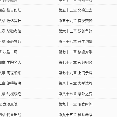
四章 往事如烟
第五十五章 悲痛过去
八章 抵达晋轩
第五十九章 首次交锋
二章 杀戮考验
第六十三章 双剑争锋
六章 奇葩导师
第六十七章 开学切磋
章 决胜一局
第七十一章 棋逢对手
四章 学院名人
第七十五章 夜归宿舍
八章 阴谋袭来
第七十九章 上门示威
二章 终得解决
第八十三章 大举洗牌
六章 剑棍双绝
第八十七章 意外之变
章 龙魂凰魄
第九十一章 喂食时间
四章 代替出战
第九十五章 械斗群战