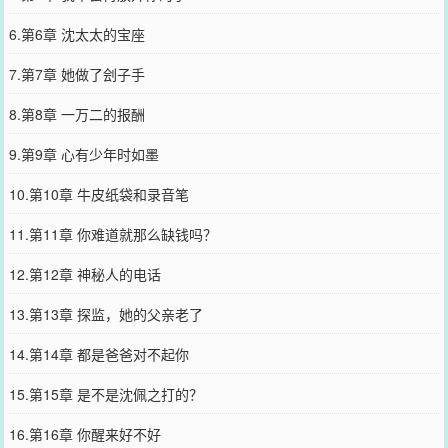
6.第6章 沈太太的宝座
7.第7章 她做了刽子手
8.第8章 一万二的报酬
9.第9章 心有少年时如墨
10.第10章 牛皮纸袋和录音笔
11.第11章 你难道就那么缺钱吗？
12.第12章 神秘人的电话
13.第13章 探监，她的父亲老了
14.第14章 都是爸爸对不起你
15.第15章 是不是沈佩之打的？
16.第16章 你醒来好不好