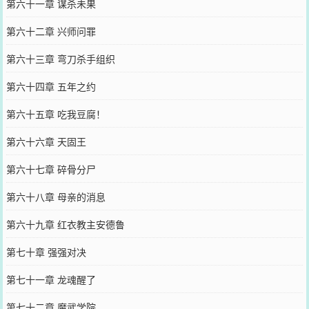
第六十一章 谋杀未果
第六十二章 兴师问罪
第六十三章 弯刀杀手组织
第六十四章 五年之约
第六十五章 吃我豆腐！
第六十六章 天固王
第六十七章 碎骨分尸
第六十八章 母亲的消息
第六十九章 红衣教主安德鲁
第七十章 强强对决
第七十一章 龙魂醒了
第七十二章 魔武学院