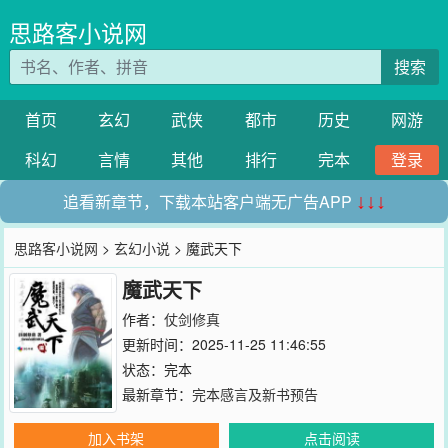
思路客小说网
搜索
首页
玄幻
武侠
都市
历史
网游
科幻
言情
其他
排行
完本
登录
追看新章节，下载本站客户端无广告APP
↓↓↓
思路客小说网
>
玄幻小说
> 魔武天下
魔武天下
作者：
仗剑修真
更新时间：2025-11-25 11:46:55
状态：完本
最新章节：
完本感言及新书预告
加入书架
点击阅读