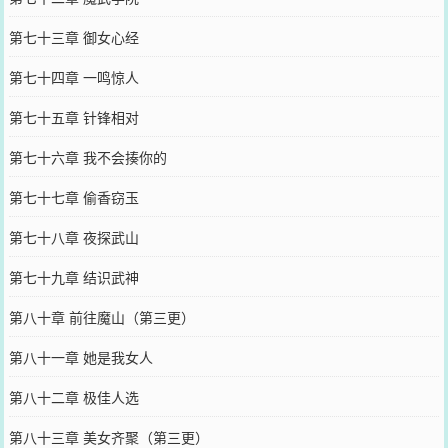
第七十三章 御女心经
第七十四章 一鸣惊人
第七十五章 针锋相对
第七十六章 我不会揍你的
第七十七章 偷香窃玉
第七十八章 夜探武山
第七十九章 结识武神
第八十章 前往魔山（第三更）
第八十一章 她是我女人
第八十二章 极佳人选
第八十三章 美女齐聚（第三更）