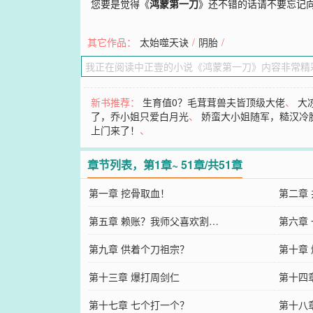
您要是觉得《
鸿蒙第一刀
》还不错的话请不要忘记
其它作品：
太始噬天诀
/
阴胎
/
新书推荐：
生育值0？毛茸茸兽夫皆顶级大佬
、
大
了，乔小姐只爱白月光
、
娇蛮大小姐随军，糙汉冷
上门来了！
、
章节列表，第1章~ 51章/共51章
第一章 挖骨取血！
第二章
第五章 赖账？我师父喜欢割…
第六章
第九章 供着个刀祖宗？
第十章
第十三章 爆打周剑仁
第十四
第十七章 七个打一个？
第十八