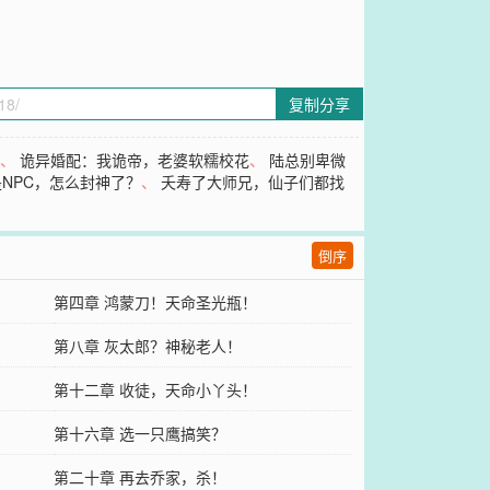
复制分享
帝
、
诡异婚配：我诡帝，老婆软糯校花
、
陆总别卑微
NPC，怎么封神了？
、
夭寿了大师兄，仙子们都找
倒序
第四章 鸿蒙刀！天命圣光瓶！
第八章 灰太郎？神秘老人！
第十二章 收徒，天命小丫头！
第十六章 选一只鹰搞笑？
第二十章 再去乔家，杀！