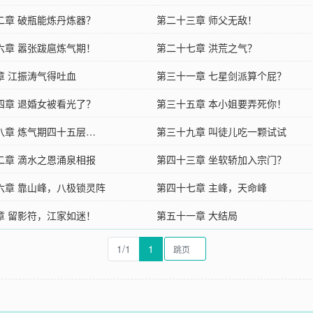
二章 破瓶能炼丹炼器？
第二十三章 师父无敌！
六章 嚣张跋扈炼气期！
第二十七章 洪荒之气？
章 江振涛气得吐血
第三十一章 七星剑派算个屁？
四章 退婚女被看光了？
第三十五章 本小姐要弄死你！
八章 炼气期四十五层…
第三十九章 叫徒儿吃一颗试试
二章 滴水之恩涌泉相报
第四十三章 坐软轿加入宗门？
六章 靠山峰，八极锁灵阵
第四十七章 主峰，天命峰
章 留影符，江家如迷！
第五十一章 大结局
1/1
1