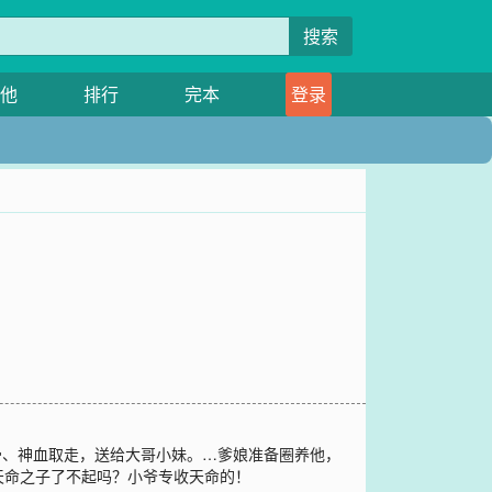
搜索
他
排行
完本
登录
骨、神血取走，送给大哥小妹。…爹娘准备圈养他，
天命之子了不起吗？小爷专收天命的！