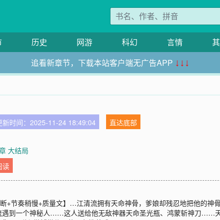
市
历史
网游
科幻
言情
其
追看新章节，下载本站客户端无广告APP
↓↓↓
新时间：2025-11-24 18:49:04
直达底部
章 大结局
阅读
果断+节奏稍慢+质量文】…江清流拥有天命神骨，爹娘却残忍地把他的神
流遇到一个神秘人……这人送给他无敌神器天命圣光瓶、鸿蒙斩神刀……