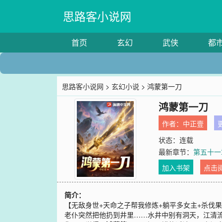
思路客小说网
首页
玄幻
武侠
都
思路客小说网
>
玄幻小说
> 鸿蒙第一刀
鸿蒙第一刀
作者：
中正壹
更
状态：连载
最新章节：
第五十一
加入书架
点击
简介：
【无敌身世+天命之子帮我修炼+躺平多女主+杀伐
老仆突然把他扔到井里……水井中别有洞天，江清