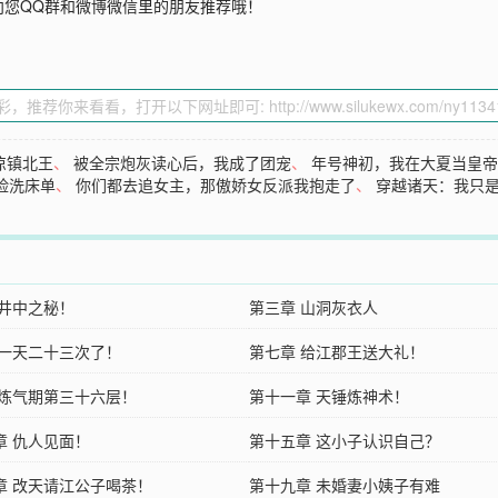
向您QQ群和微博微信里的朋友推荐哦！
凉镇北王
、
被全宗炮灰读心后，我成了团宠
、
年号神初，我在大夏当皇
脸洗床单
、
你们都去追女主，那傲娇女反派我抱走了
、
穿越诸天：我只是
 井中之秘！
第三章 山洞灰衣人
 一天二十三次了！
第七章 给江郡王送大礼！
 炼气期第三十六层！
第十一章 天锤炼神术！
章 仇人见面！
第十五章 这小子认识自己？
章 改天请江公子喝茶！
第十九章 未婚妻小姨子有难