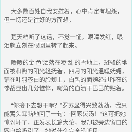
大多数百姓自我安慰着，心中肯定有埋怨，
但一切还是往好的方面想。
楚天雄听了这话，不觉一怔，眼睛发红，眼
泪就立刻在眼圈里转了起来。
暖暖的金‘色’洒落在凌‘乱’的雪地上，斑驳的地
面被和煦的阳光轻抚着，四月的阳光温暖妩媚，
铺在叶羽苍白的脸颊上，白皙的面颊经过昨夜的
惨战显出几分憔悴，嘴角的血渍干巴巴的贴着。
“你接下去想干嘛？”罗苏显得兴致勃勃，我只
能蔫头耷脑地回了一句：“回家煲汤！”这可把她
惊讶坏了，正发表长篇大论，我却被旁边窗口的
客户给吸引了，她说什么完全没听见。