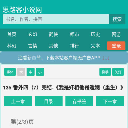
思路客小说网
搜索
首页
玄幻
武侠
都市
历史
网游
科幻
言情
其他
排行
完本
登录
追看新章节，下载本站客户端无广告APP
↓↓↓
字体
大
中
小
换手
关灯
135 番外四（7）完结-《我是奸相他哥遗孀（重生）》
上一章
目录
存书签
下一章
第(2/3)页